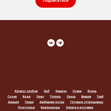
Подписаться
Каталог слэбов
Дуб
Карагач
Осина
Ясень
Сосна
Кедр
Орех
Тополь
Ольха
Вишня
Граб
Акация
Груша
Амбарная доска
Готовые столешницы
Подстолья
Крупномеры
Оплата и доставка