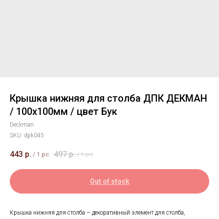
Крышка нижняя для столба ДПК ДЕКМАН
/ 100х100мм / цвет Бук
Deckman
SKU:
dpk045
443
р.
497
р.
/
1 pc
/
1 pc
Out of stock
Крышка нижняя для столба – декоративный элемент для столба,