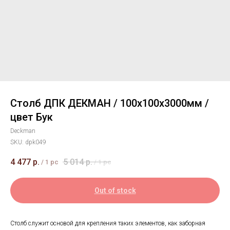
Столб ДПК ДЕКМАН / 100х100х3000мм /
цвет Бук
Deckman
SKU:
dpk049
4 477
р.
5 014
р.
/
1 pc
/
1 pc
Out of stock
Столб служит основой для крепления таких элементов, как заборная