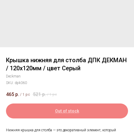
Крышка нижняя для столба ДПК ДЕКМАН
/ 120х120мм / цвет Серый
Deckman
SKU:
dpk060
465
р.
521
р.
/
1 pc
/
1 pc
Out of stock
Нижняя крышка для столба — это декоративный элемент, который