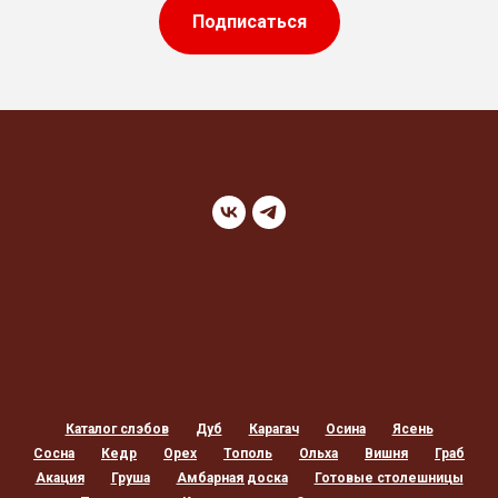
Подписаться
Каталог слэбов
Дуб
Карагач
Осина
Ясень
Сосна
Кедр
Орех
Тополь
Ольха
Вишня
Граб
Акация
Груша
Амбарная доска
Готовые столешницы