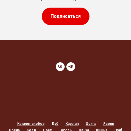
Подписаться
Каталог слэбов
Дуб
Карагач
Осина
Ясень
Сосна
Кедр
Орех
Тополь
Ольха
Вишня
Граб