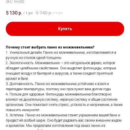
SKU:
fm002
5 130
р.
5 740
р.
/
1 pc
/
1 pc
Купить
Почему стоит выбрать панно из можжевельника?
1. Уникальный дизайн Панно из можжевельника, изготавливается в
ручную из спилов одной толщины.
2. Экологичность. Можжевельник — это натуральное дерево, которое
обладает целебными свойствами. Оно выделяет фитонциды, которые
очищают воздух от бактерий и вирусов, а также создают приятный
аромат в бане.
3. Долговечность. Панно из можжевельника устойчиво к влаге и
перепадам температуры, поэтому оно прослужит вам долгие годы.
4. Польза для здоровья. Фитонциды можжевельника благотворно
влияют на дыхательную систему, нервную систему и общее состояние
организма. Они помогают снять стресс, усталость и напряжение, а также
повысить иммунитет.
5. Эстетика. Панно из можжевельника станет украшением вашей бани и
придаст ей особый шарм. Оно будет радовать вас своим внешним видом
и ароматом. Мы предлагаем изготовление под заказ панно из