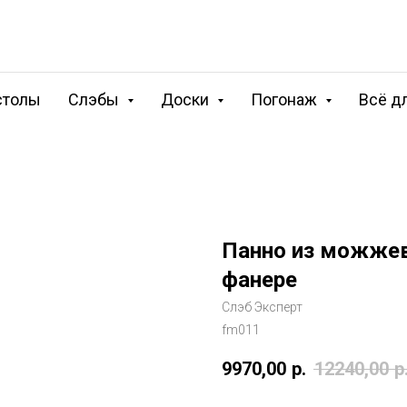
столы
Слэбы
Доски
Погонаж
Всё д
Панно из можжев
фанере
Слэб Эксперт
fm011
9970,00
р.
12240,00
р