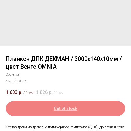
Планкен ДПК ДЕКМАН / 3000х140х10мм /
цвет Венге OMNIA
Deckman
SKU:
dpk006
1 633
р.
1 828
р.
/
1 pc
/
1 pc
Out of stock
Состав доски из древесно-полимерного композита (ДПК): древесная мука