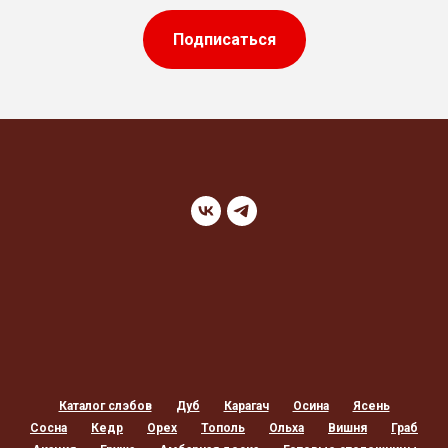
Подписаться
Каталог слэбов
Дуб
Карагач
Осина
Ясень
Сосна
Кедр
Орех
Тополь
Ольха
Вишня
Граб