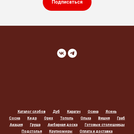
Подписаться
Каталог слэбов
Дуб
Карагач
Осина
Ясень
Сосна
Кедр
Орех
Тополь
Ольха
Вишня
Граб
Акация
Груша
Амбарная доска
Готовые столешницы
Подстолья
Крупномеры
Оплата и доставка