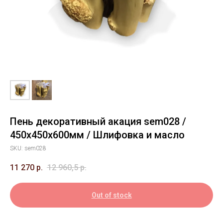
Пень декоративный акация sem028 /
450х450х600мм / Шлифовка и масло
SKU:
sem028
11 270
р.
12 960,5
р.
Out of stock