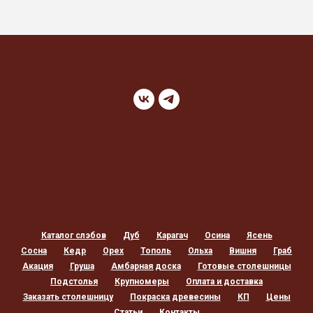
Каталог слэбов
Дуб
Карагач
Осина
Ясень
Сосна
Кедр
Орех
Тополь
Ольха
Вишня
Граб
Акация
Груша
Амбарная доска
Готовые столешницы
Подстолья
Крупномеры
Оплата и доставка
Заказать столешницу
Покраска древесины
КП
Цены
Статьи
Контакты