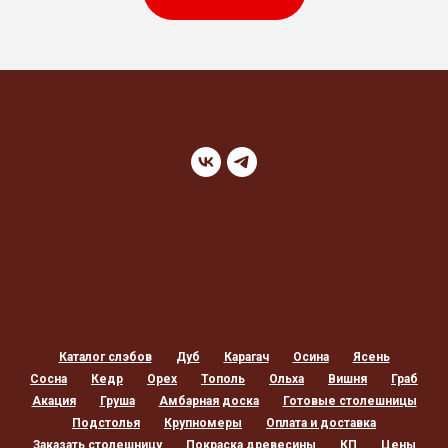
Каталог слэбов
Дуб
Карагач
Осина
Ясень
Сосна
Кедр
Орех
Тополь
Ольха
Вишня
Граб
Акация
Груша
Амбарная доска
Готовые столешницы
Подстолья
Крупномеры
Оплата и доставка
Заказать столешницу
Покраска древесины
КП
Цены