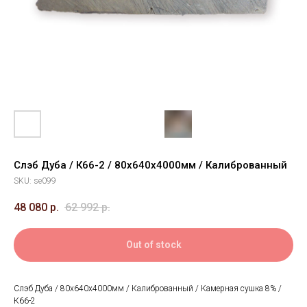
Слэб Дуба / К66-2 / 80х640х4000мм / Калиброванный
SKU:
se099
48 080
р.
62 992
р.
Out of stock
Слэб Дуба / 80х640х4000мм / Калиброванный / Камерная сушка 8% /
К66-2