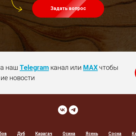
Задать вопрос
на наш
Telegram
канал или
MAX
чтобы
ние новости
бов
Дуб
Карагач
Осина
Ясень
Сосна
К