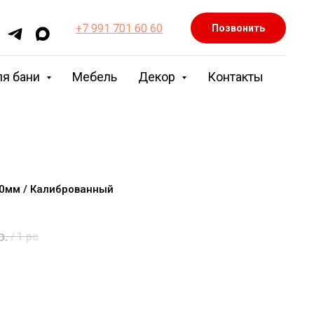
+7 991 701 60 60
Позвонить
ля бани
Мебель
Декор
Контакты
00мм / Калиброванный
р.
/
1 pc