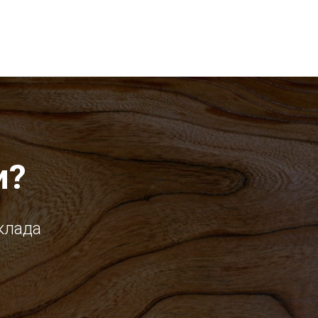
и?
клада