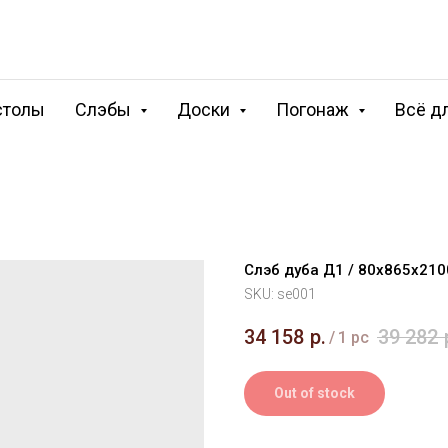
столы
Слэбы
Доски
Погонаж
Всё д
Слэб дуба Д1 / 80х865х21
SKU:
se001
34 158
р.
39 282
/
1 pc
Out of stock