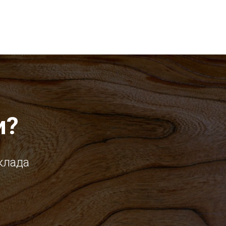
и?
клада