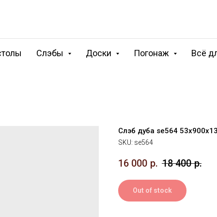
столы
Слэбы
Доски
Погонаж
Всё д
Слэб дуба se564 53х900х1
SKU:
se564
16 000
р.
18 400
р.
Out of stock