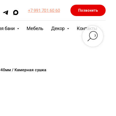
+7 991 701 60 60
Позвонить
ля бани
Мебель
Декор
Контакты
340мм / Камерная сушка