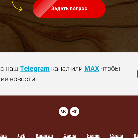
Задать вопрос
на наш
Telegram
канал или
MAX
чтобы
ние новости
бов
Дуб
Карагач
Осина
Ясень
Сосна
К