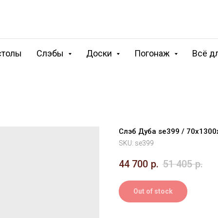
столы
Слэбы
Доски
Погонаж
Всё д
Слэб Дуба se399 / 70х130
SKU:
se399
44 700
р.
51 405
р.
Out of stock