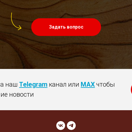
Задать вопрос
на наш
Telegram
канал или
MAX
чтобы
ние новости