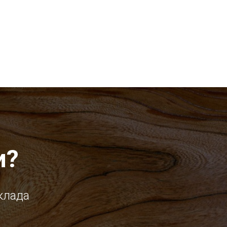
и?
клада