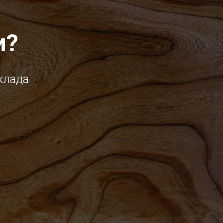
и?
клада