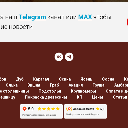
на наш
Telegram
канал или
MAX
чтобы
ние новости
бов
Дуб
Карагач
Осина
Ясень
Сосна
К
Ольха
Вишня
Граб
Акация
Груша
Амбар
е столешницы
Подстолья
Крупномеры
Оплата и д
лешницу
Покраска древесины
КП
Цены
Статьи