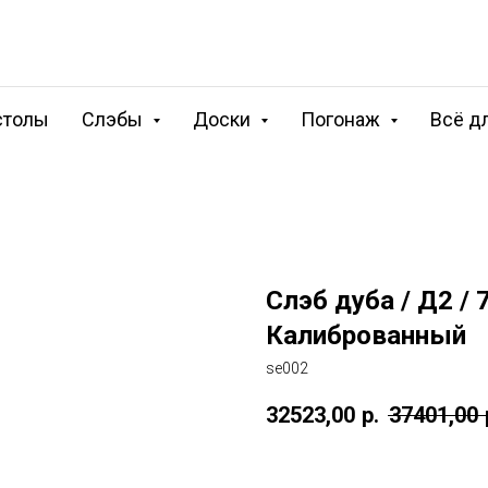
столы
Слэбы
Доски
Погонаж
Всё д
Слэб дуба / Д2 /
Калиброванный
se002
32523,00
р.
37401,00
Купить