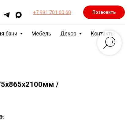
+7 991 701 60 60
Позвонить
ля бани
Мебель
Декор
Контакты
 75х865х2100мм /
р.