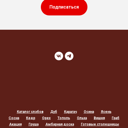
Подписаться
Каталог слэбов
Дуб
Карагач
Осина
Ясень
Сосна
Кедр
Орех
Тополь
Ольха
Вишня
Граб
Акация
Груша
Амбарная доска
Готовые столешницы