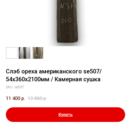
Слэб ореха американского se507/
54х360х2100мм / Камерная сушка
SKU:
se507
11 400
р.
13 880
р.
Купить