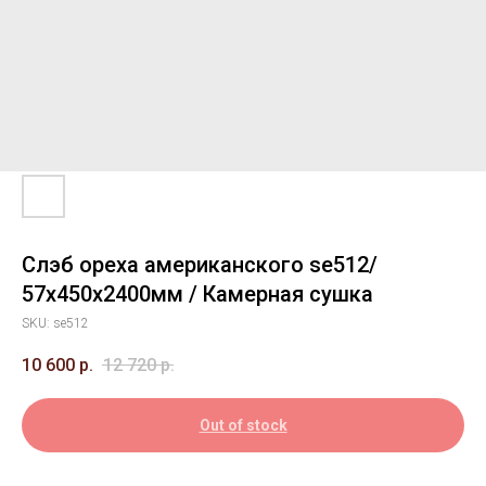
Слэб ореха американского se512/
57х450х2400мм / Камерная сушка
SKU:
se512
10 600
р.
12 720
р.
Out of stock