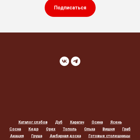
Подписаться
Каталог слэбов
Дуб
Карагач
Осина
Ясень
Сосна
Кедр
Орех
Тополь
Ольха
Вишня
Граб
Акация
Груша
Амбарная доска
Готовые столешницы