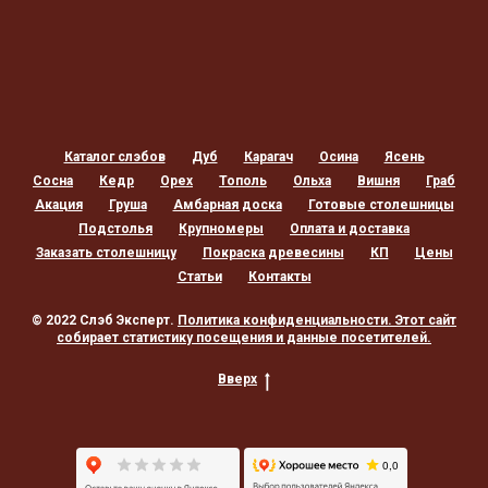
Каталог слэбов
Дуб
Карагач
Осина
Ясень
Сосна
Кедр
Орех
Тополь
Ольха
Вишня
Граб
Акация
Груша
Амбарная доска
Готовые столешницы
Подстолья
Крупномеры
Оплата и доставка
Заказать столешницу
Покраска древесины
КП
Цены
Статьи
Контакты
© 2022 Слэб Эксперт.
Политика конфиденциальности
. Этот сайт
собирает статистику посещения и данные посетителей.
Вверх