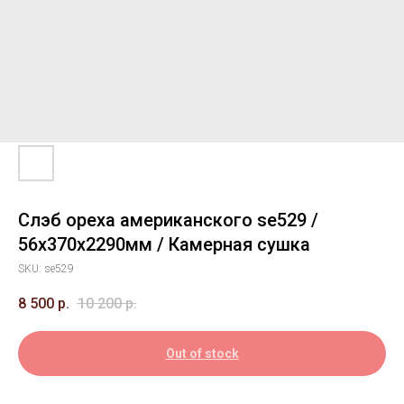
Слэб ореха американского se529 /
56х370х2290мм / Камерная сушка
SKU:
se529
8 500
р.
10 200
р.
Out of stock