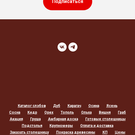
Подписаться
Каталог слэбов
Дуб
Карагач
Осина
Ясень
Сосна
Кедр
Орех
Тополь
Ольха
Вишня
Граб
Акация
Груша
Амбарная доска
Готовые столешницы
Подстолья
Крупномеры
Оплата и доставка
Заказать столешницу
Покраска древесины
КП
Цены