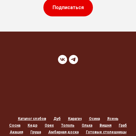
Подписаться
Каталог слэбов
Дуб
Карагач
Осина
Ясень
Сосна
Кедр
Орех
Тополь
Ольха
Вишня
Граб
Акация
Груша
Амбарная доска
Готовые столешницы