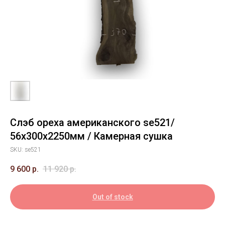
Слэб ореха американского se521/
56х300х2250мм / Камерная сушка
SKU:
se521
9 600
р.
11 920
р.
Out of stock