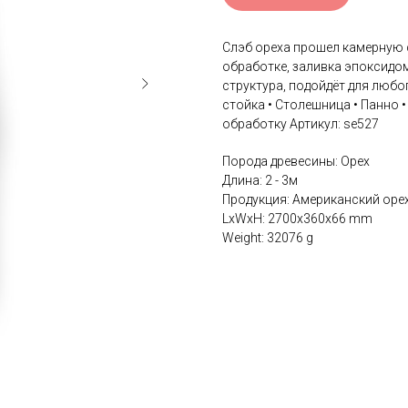
Слэб ореха прошел камерную 
обработке, заливка эпоксидо
структура, подойдёт для любо
стойка • Столешница • Панно
обработку Артикул: se527
Порода древесины: Орех
Длина: 2 - 3м
Продукция: Американский оре
LxWxH: 2700x360x66 mm
Weight: 32076 g