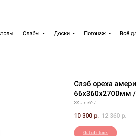
столы
Слэбы
Доски
Погонаж
Всё д
Слэб ореха амери
66х360х2700мм /
SKU:
se527
10 300
р.
12 360
р.
Out of stock