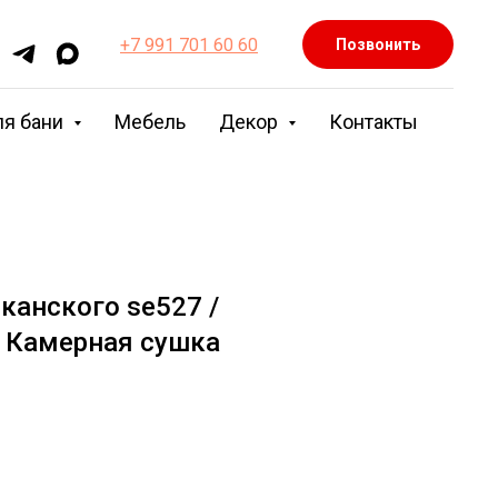
+7 991 701 60 60
Позвонить
ля бани
Мебель
Декор
Контакты
канского se527 /
 Камерная сушка