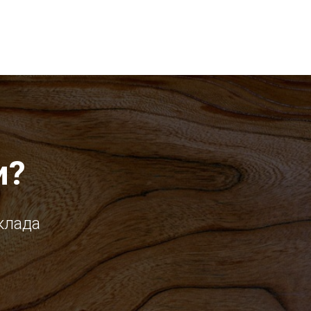
и?
клада