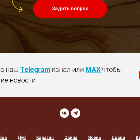
Задать вопрос
на наш
Telegram
канал или
MAX
чтобы
ние новости
бов
Дуб
Карагач
Осина
Ясень
Сосна
К