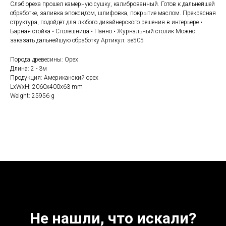
Слэб ореха прошел камерную сушку, калиброванный. Готов к дальнейшей
обработке, заливка эпоксидом, шлифовка, покрытие маслом. Прекрасная
структура, подойдёт для любого дизайнерского решения в интерьере •
Барная стойка • Столешница • Панно • Журнальный столик Можно
заказать дальнейшую обработку Артикул: se505
Порода древесины: Орех
Длина: 2 - 3м
Продукция: Американский орех
LxWxH: 2060x400x63 mm
Weight: 25956 g
Не нашли, что искали?