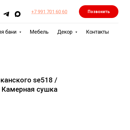
+7 991 701 60 60
Позвонить
ля бани
Мебель
Декор
Контакты
канского se518 /
 Камерная сушка