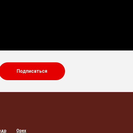
Подписаться
едр
Орех