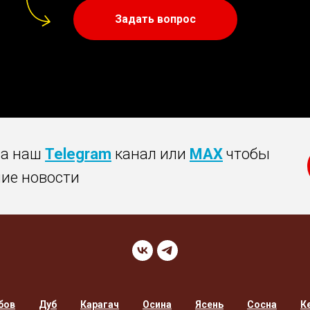
Задать вопрос
на наш
Telegram
канал или
MAX
чтобы
ние новости
бов
Дуб
Карагач
Осина
Ясень
Сосна
К