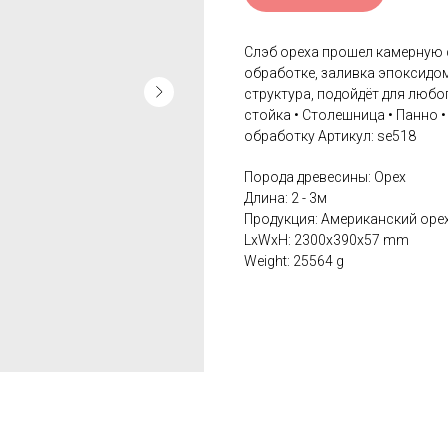
Слэб ореха прошел камерную 
обработке, заливка эпоксидо
структура, подойдёт для любо
стойка • Столешница • Панно
обработку Артикул: se518
Порода древесины: Орех
Длина: 2 - 3м
Продукция: Американский оре
LxWxH: 2300x390x57 mm
Weight: 25564 g