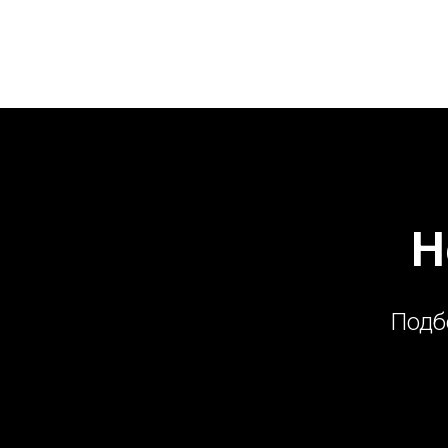
Н
Подб