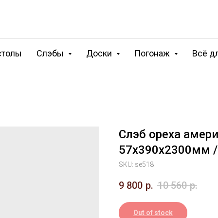
столы
Слэбы
Доски
Погонаж
Всё д
Слэб ореха амери
57х390х2300мм /
SKU:
se518
9 800
р.
10 560
р.
Out of stock