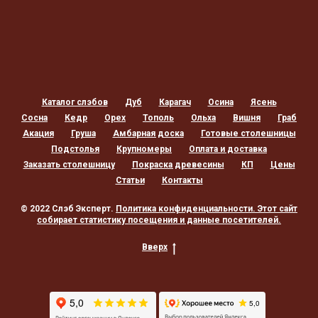
Каталог слэбов
Дуб
Карагач
Осина
Ясень
Сосна
Кедр
Орех
Тополь
Ольха
Вишня
Граб
Акация
Груша
Амбарная доска
Готовые столешницы
Подстолья
Крупномеры
Оплата и доставка
Заказать столешницу
Покраска древесины
КП
Цены
Статьи
Контакты
© 2022 Слэб Эксперт.
Политика конфиденциальности
. Этот сайт
собирает статистику посещения и данные посетителей.
Вверх