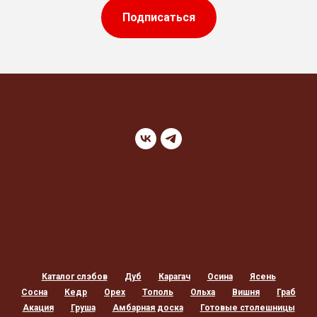
Подписаться
Каталог слэбов
Дуб
Карагач
Осина
Ясень
Сосна
Кедр
Орех
Тополь
Ольха
Вишня
Граб
Акация
Груша
Амбарная доска
Готовые столешницы