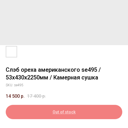
Слэб ореха американского se495 /
53х430х2250мм / Камерная сушка
SKU:
se495
14 500
р.
17 400
р.
Out of stock