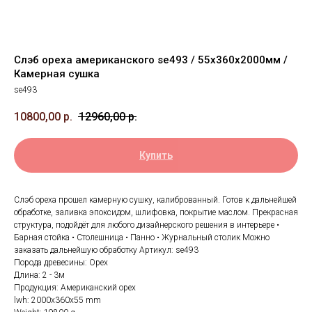
Слэб ореха американского se493 / 55х360х2000мм /
Камерная сушка
se493
10800,00
р.
12960,00
р.
Купить
Слэб ореха прошел камерную сушку, калиброванный. Готов к дальнейшей
обработке, заливка эпоксидом, шлифовка, покрытие маслом. Прекрасная
структура, подойдёт для любого дизайнерского решения в интерьере •
Барная стойка • Столешница • Панно • Журнальный столик Можно
заказать дальнейшую обработку Артикул: se493
Порода древесины: Орех
Длина: 2 - 3м
Продукция: Американский орех
lwh: 2000x360x55 mm