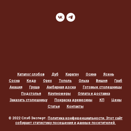
Каталог слэбов
Дуб
Карагач
Осина
Ясень
Сосна
Кедр
Орех
Тополь
Ольха
Вишня
Граб
Акация
Груша
Амбарная доска
Готовые столешницы
Подстолья
Крупномеры
Оплата и доставка
Заказать столешницу
Покраска древесины
КП
Цены
Статьи
Контакты
© 2022 Слэб Эксперт.
Политика конфиденциальности
. Этот сайт
собирает статистику посещения и данные посетителей.