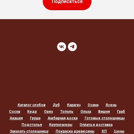
Подписаться
Каталог слэбов
Дуб
Карагач
Осина
Ясень
Сосна
Кедр
Орех
Тополь
Ольха
Вишня
Граб
Акация
Груша
Амбарная доска
Готовые столешницы
Подстолья
Крупномеры
Оплата и доставка
Заказать столешницу
Покраска древесины
КП
Цены