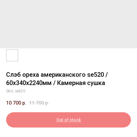
Слэб ореха американского se520 /
60х340х2240мм / Камерная сушка
SKU:
se520
10 700
р.
11 700
р.
Out of stock