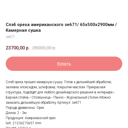
Слэб ореха американского se671/ 65х500х2900мм /
Камерная сушка
se671
23700,00
р.
28000,00
р.
Купить
Слэб ореха прошел камерную сушку. Готов к дальнейшей обработке,
заливка эпоксидом, шлифовка, покрытие маслом. Прекрасная
структура, подойдёт для любого дизайнерского решения в интерьере •
Барная стойка • Столешница • Панно • Журнальный столик Можно
заказать дальнейшую обработку Артикул: se671
Порода древесины: Орех
Длина: 2 - 3м
Продукция: Американский орех
lwh: 2120x270x57 mm