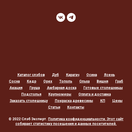
Каталог слэбов
Дуб
Карагач
Осина
Ясень
Сосна
Кедр
Орех
Тополь
Ольха
Вишня
Граб
Акация
Груша
Амбарная доска
Готовые столешницы
Подстолья
Крупномеры
Оплата и доставка
Заказать столешницу
Покраска древесины
КП
Цены
Статьи
Контакты
© 2022 Слэб Эксперт.
Политика конфиденциальности
. Этот сайт
собирает статистику посещения и данные посетителей.