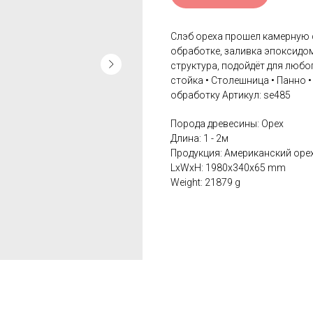
Слэб ореха прошел камерную 
обработке, заливка эпоксидо
структура, подойдёт для любо
стойка • Столешница • Панно
обработку Артикул: se485
Порода древесины: Орех
Длина: 1 - 2м
Продукция: Американский оре
LxWxH: 1980x340x65 mm
Weight: 21879 g