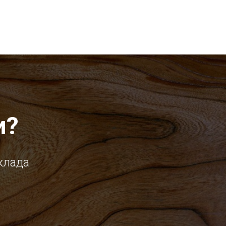
и?
клада