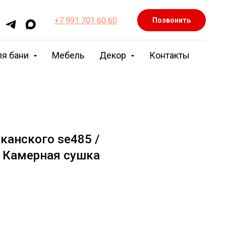
+7 991 701 60 60
Позвонить
ля бани
Мебель
Декор
Контакты
канского se485 /
 Камерная сушка