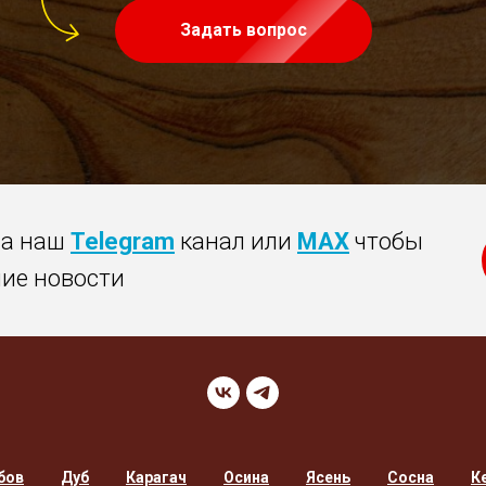
Задать вопрос
на наш
Telegram
канал или
MAX
чтобы
ние новости
бов
Дуб
Карагач
Осина
Ясень
Сосна
К