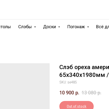
столы
Слэбы
Доски
Погонаж
Всё д
Слэб ореха амери
65х340х1980мм /
SKU:
se485
10 900
р.
13 080
р.
Out of stock