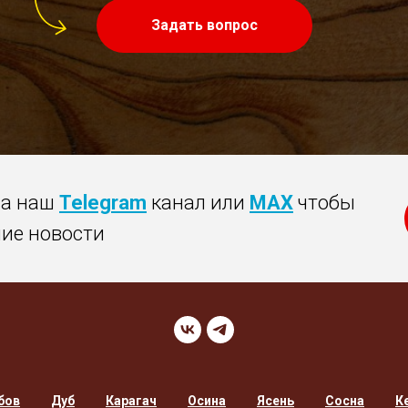
Задать вопрос
на наш
Telegram
канал или
MAX
чтобы
ние новости
бов
Дуб
Карагач
Осина
Ясень
Сосна
К