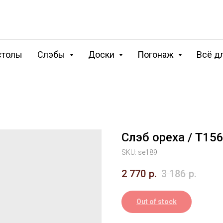
столы
Слэбы
Доски
Погонаж
Всё д
Слэб ореха / Т15
SKU:
se189
2 770
р.
3 186
р.
Out of stock