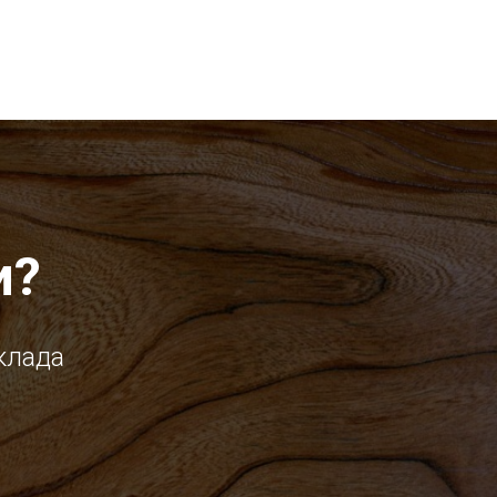
и?
клада