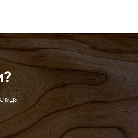
и?
клада