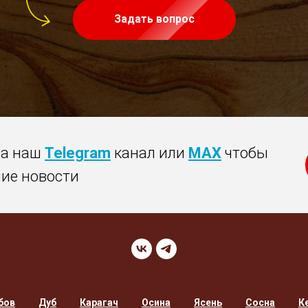
Задать вопрос
на наш
Telegram
канал или
MAX
чтобы
ние новости
бов
Дуб
Карагач
Осина
Ясень
Сосна
К