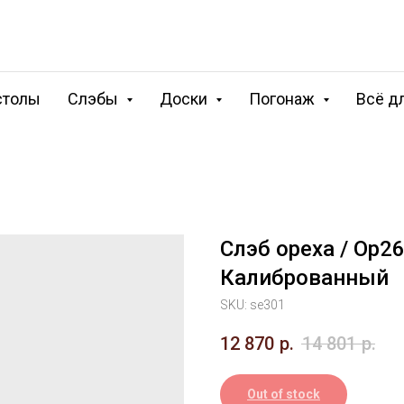
столы
Слэбы
Доски
Погонаж
Всё д
Слэб ореха / Ор2
Калиброванный
SKU:
se301
12 870
р.
14 801
р.
Out of stock