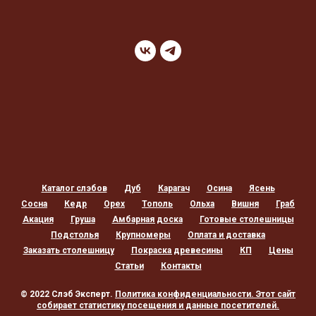
Каталог слэбов
Дуб
Карагач
Осина
Ясень
Сосна
Кедр
Орех
Тополь
Ольха
Вишня
Граб
Акация
Груша
Амбарная доска
Готовые столешницы
Подстолья
Крупномеры
Оплата и доставка
Заказать столешницу
Покраска древесины
КП
Цены
Статьи
Контакты
© 2022 Слэб Эксперт.
Политика конфиденциальности
. Этот сайт
собирает статистику посещения и данные посетителей.