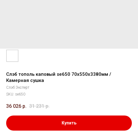
Слэб тополь каповый se650 70х550х3380мм /
Камерная сушка
Слэб Эксперт
SKU:
se650
36 026
р.
31 231
р.
Купить