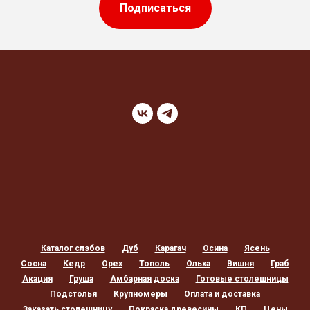
Подписаться
Каталог слэбов
Дуб
Карагач
Осина
Ясень
Сосна
Кедр
Орех
Тополь
Ольха
Вишня
Граб
Акация
Груша
Амбарная доска
Готовые столешницы
Подстолья
Крупномеры
Оплата и доставка
Заказать столешницу
Покраска древесины
КП
Цены