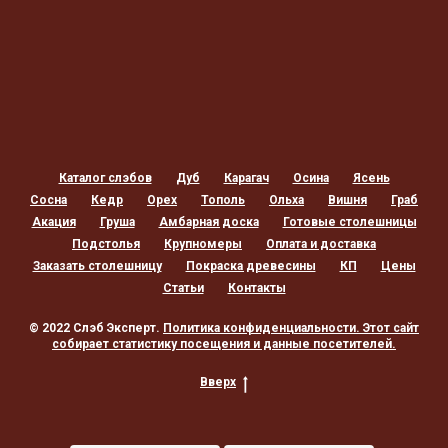
Каталог слэбов
Дуб
Карагач
Осина
Ясень
Сосна
Кедр
Орех
Тополь
Ольха
Вишня
Граб
Акация
Груша
Амбарная доска
Готовые столешницы
Подстолья
Крупномеры
Оплата и доставка
Заказать столешницу
Покраска древесины
КП
Цены
Статьи
Контакты
© 2022 Слэб Эксперт.
Политика конфиденциальности
. Этот сайт
собирает статистику посещения и данные посетителей.
Вверх