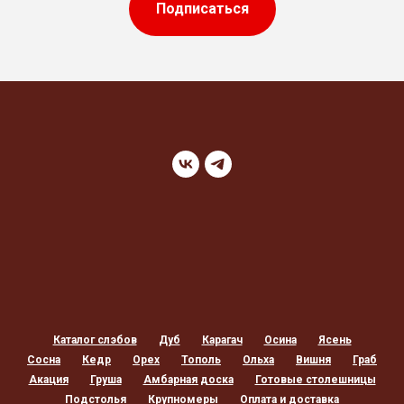
Подписаться
Каталог слэбов
Дуб
Карагач
Осина
Ясень
Сосна
Кедр
Орех
Тополь
Ольха
Вишня
Граб
Акация
Груша
Амбарная доска
Готовые столешницы
Подстолья
Крупномеры
Оплата и доставка