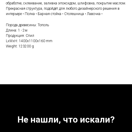
обработке, склеивание, заливка эпоксидом, шлифовка, покрытие маслом.
Прекрасная структура, подойдёт для любого дизайнерского решения в
интерьере • Полка • Барная стойка • Столешница • Лавочка •
Порода древесины: Тополь
Длина: 1 - 2м
Продукция: Спил
LxWxH: 1400x1100x160 mm
Weight: 123200 g
Не нашли, что искали?