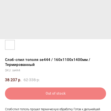
Слэб-спил тополя se444 / 160х1100х1400мм /
Термированный
SKU:
se444
38 207
р.
62 338
р.
Out of stock
Слэб-спил тополь прошел термическую обработку Готов к дальнейшей