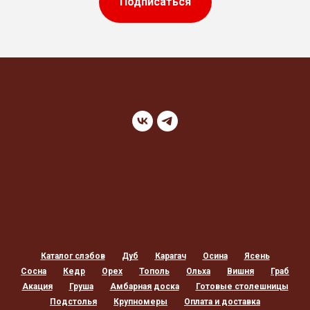
Подписаться
Каталог слэбов
Дуб
Карагач
Осина
Ясень
Сосна
Кедр
Орех
Тополь
Ольха
Вишня
Граб
Акация
Груша
Амбарная доска
Готовые столешницы
Подстолья
Крупномеры
Оплата и доставка