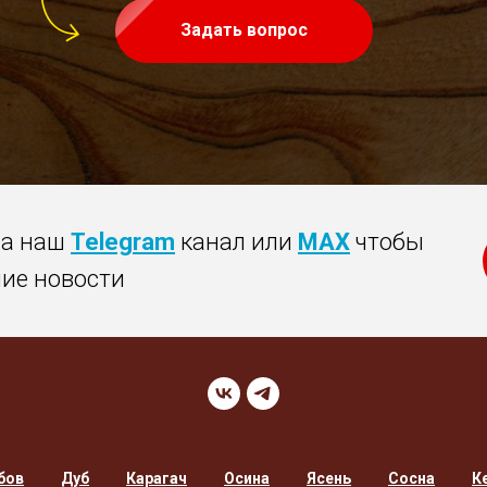
Задать вопрос
на наш
Telegram
канал или
MAX
чтобы
ние новости
бов
Дуб
Карагач
Осина
Ясень
Сосна
К