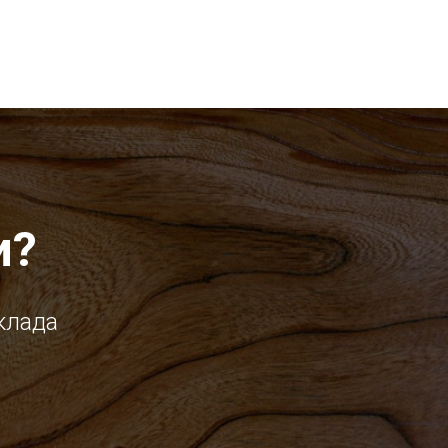
и?
клада