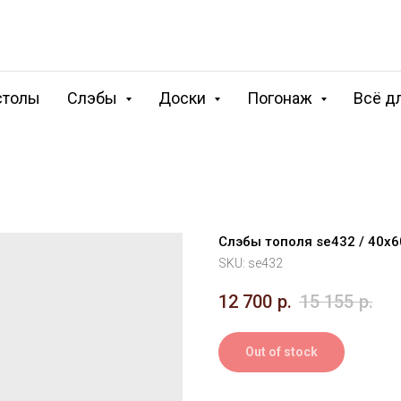
столы
Слэбы
Доски
Погонаж
Всё д
Слэбы тополя se432 / 40х
SKU:
se432
12 700
р.
15 155
р.
Out of stock