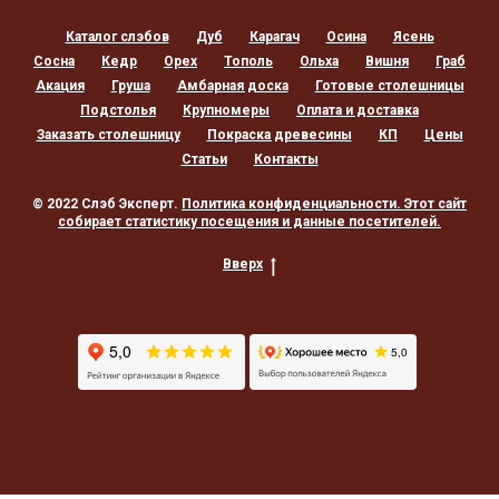
Каталог слэбов
Дуб
Карагач
Осина
Ясень
Сосна
Кедр
Орех
Тополь
Ольха
Вишня
Граб
Акация
Груша
Амбарная доска
Готовые столешницы
Подстолья
Крупномеры
Оплата и доставка
Заказать столешницу
Покраска древесины
КП
Цены
Статьи
Контакты
© 2022 Слэб Эксперт.
Политика конфиденциальности
. Этот сайт
собирает статистику посещения и данные посетителей.
Вверх