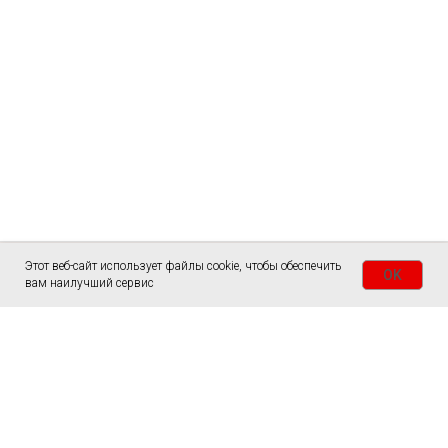
Этот веб-сайт использует файлы cookie, чтобы обеспечить
OK
вам наилучший сервис
ГЛАВНАЯ
СТОЛЫ
СЛЭБЫ
ЗАКАЗАТЬ