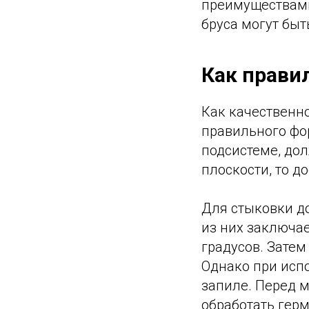
преимуществами
бруса могут быт
Как прави
Как качественно
правильного фо
подсистеме, до
плоскости, то д
Для стыковки до
из них заключае
градусов. Затем
Однако при исп
запиле. Перед 
обработать гер