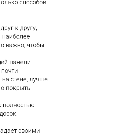
колько способов
друг к другу,
я наиболее
о важно, чтобы
щей панели
 почти
 на стене, лучше
но покрыть
к полностью
досок.
ладает своими