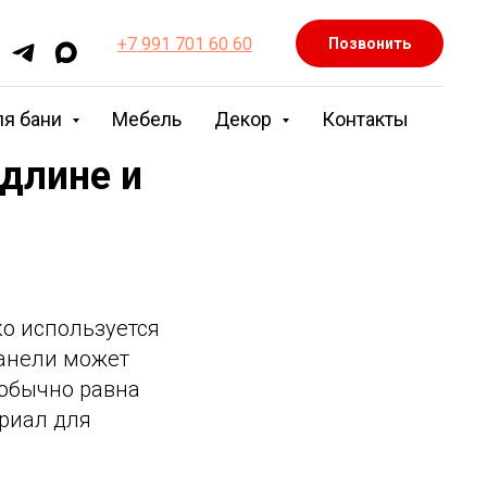
+7 991 701 60 60
Позвонить
ля бани
Мебель
Декор
Контакты
длине и
о используется
панели может
а обычно равна
ериал для