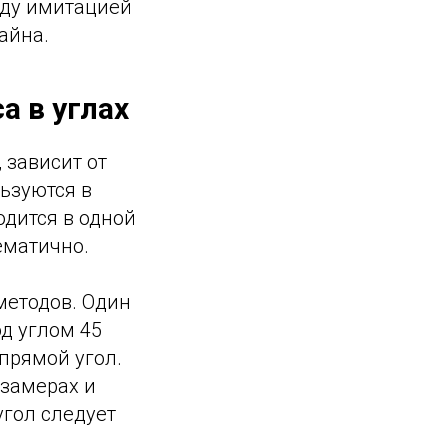
жду имитацией
айна.
а в углах
 зависит от
ьзуются в
одится в одной
ематично.
методов. Один
д углом 45
прямой угол.
 замерах и
гол следует