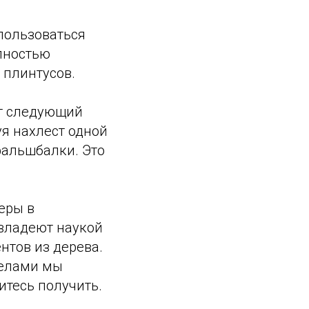
спользоваться
олностью
 плинтусов.
ет следующий
уя нахлест одной
фальшбалки. Это
еры в
 владеют наукой
нтов из дерева.
делами мы
итесь получить.