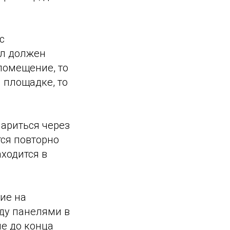
с
ал должен
 помещение, то
 площадке, то
париться через
тся повторно
ходится в
ие на
ду панелями в
не до конца