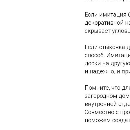
Если имитация б
декоративной н
скрывает угловы
Если стыковка 
способ. Имитаци
доски на другу
и надежно, и пр
Помните, что дл
загородном дом
внутренней отд
Совместно с пр
поможем создать