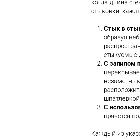
когда длина ст
стыковки, кажд
Стык в сты
образуя неб
распростран
стыкуемые д
С запилом п
перекрывает
незаметным.
расположить
шпатлевкой 
С использо
прячется по
Каждый из указ