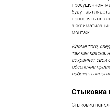
просушенном ма
будут выглядеть
проверять влаж
акклиматизацию 
монтаж.
Кроме того, сле
так как краска,
сохраняет свои 
обеспечив прав
избежать многих
Стыковка 
Стыковка панеле