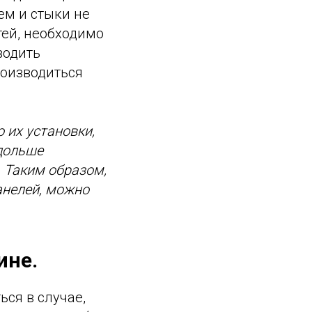
ем и стыки не
тей, необходимо
водить
роизводиться
 их установки,
 дольше
. Таким образом,
анелей, можно
ине.
ся в случае,