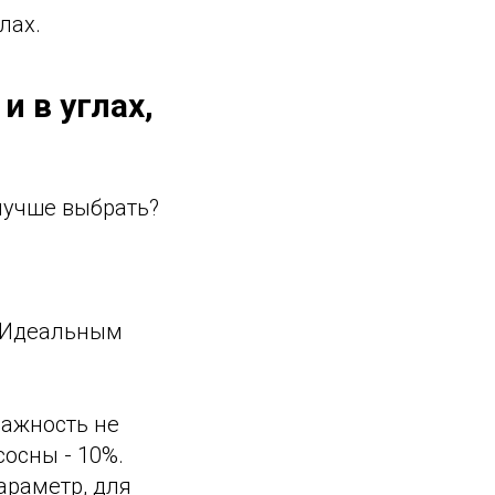
лах.
 в углах,
лучше выбрать?
. Идеальным
лажность не
осны - 10%.
араметр, для