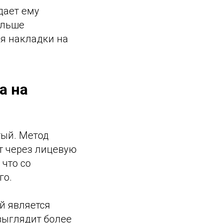
дает ему
ольше
я накладки на
а на
тый. Метод
ит через лицевую
 что со
го.
й является
выглядит более