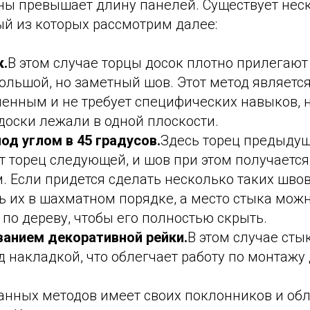
ены превышает длину панелей. Существует нес
ый из которых рассмотрим далее:
к.
В этом случае торцы досок плотно прилегают 
ольшой, но заметный шов. Этот метод являетс
енным и не требует специфических навыков, н
оски лежали в одной плоскости.
од углом в 45 градусов.
Здесь торец предыду
 торец следующей, и шов при этом получается
 Если придется сделать несколько таких швов
 их в шахматном порядке, а место стыка мож
по дереву, чтобы его полностью скрыть.
ванием декоративной рейки.
В этом случае сты
д накладкой, что облегчает работу по монтажу 
анных методов имеет своих поклонников и об