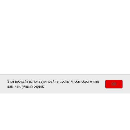
Этот веб-сайт использует файлы cookie, чтобы обеспечить
OK
вам наилучший сервис
ГЛАВНАЯ
СТОЛЫ
СЛЭБЫ
ЗАКАЗАТЬ