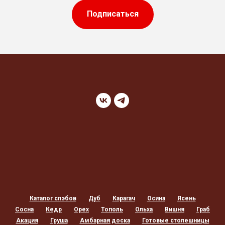
Подписаться
Каталог слэбов
Дуб
Карагач
Осина
Ясень
Сосна
Кедр
Орех
Тополь
Ольха
Вишня
Граб
Акация
Груша
Амбарная доска
Готовые столешницы