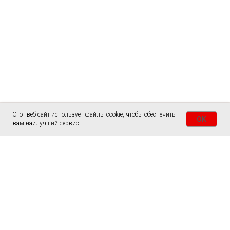
Этот веб-сайт использует файлы cookie, чтобы обеспечить
OK
вам наилучший сервис
ГЛАВНАЯ
СТОЛЫ
СЛЭБЫ
ЗАКАЗАТЬ