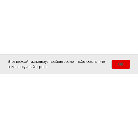
Этот веб-сайт использует файлы cookie, чтобы обеспечить
OK
вам наилучший сервис
ГЛАВНАЯ
СТОЛЫ
СЛЭБЫ
ЗАКАЗАТЬ