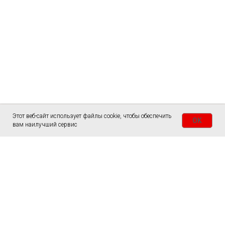
Этот веб-сайт использует файлы cookie, чтобы обеспечить
OK
вам наилучший сервис
ГЛАВНАЯ
СТОЛЫ
СЛЭБЫ
ЗАКАЗАТЬ