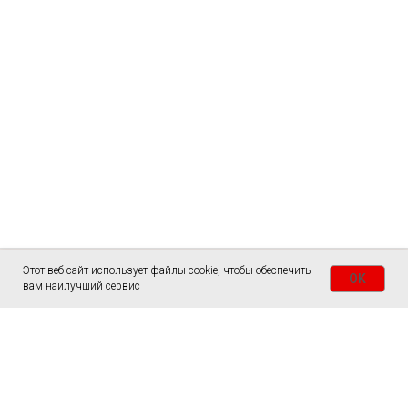
Этот веб-сайт использует файлы cookie, чтобы обеспечить
OK
вам наилучший сервис
ГЛАВНАЯ
СТОЛЫ
СЛЭБЫ
ЗАКАЗАТЬ