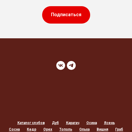
Подписаться
Каталог слэбов
Дуб
Карагач
Осина
Ясень
Сосна
Кедр
Орех
Тополь
Ольха
Вишня
Граб