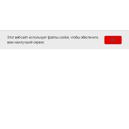
Этот веб-сайт использует файлы cookie, чтобы обеспечить
OK
вам наилучший сервис
ГЛАВНАЯ
СТОЛЫ
СЛЭБЫ
ЗАКАЗАТЬ