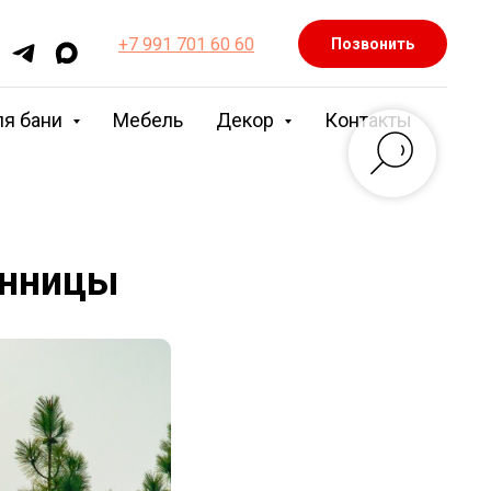
+7 991 701 60 60
Позвонить
ля бани
Мебель
Декор
Контакты
енницы