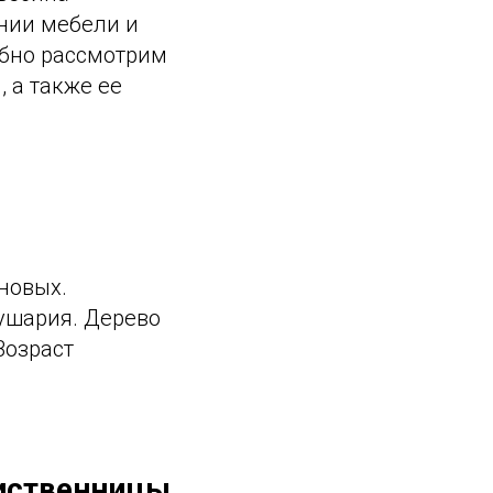
ении мебели и
обно рассмотрим
 а также ее
сновых.
ушария. Дерево
Возраст
лиственницы