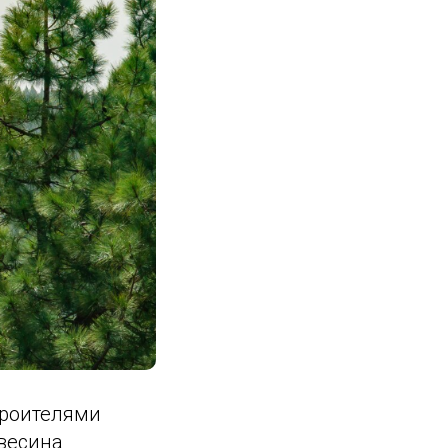
троителями
весина