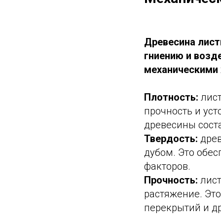
Древесина лист
гниению и возд
механическими 
Плотность:
лис
прочность и ус
древесины соста
Твердость:
древ
дубом. Это обес
факторов.
Прочность:
лист
растяжение. Это
перекрытий и д