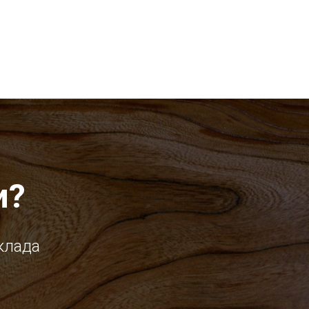
и?
клада