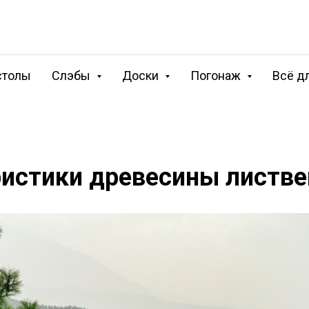
столы
Слэбы
Доски
Погонаж
Всё д
ристики древесины листв