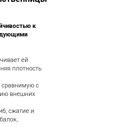
йчивостью к
ледующими
чивает ей
дняя плотность
 сравнимую с
твию внешних
б, сжатие и
балок,