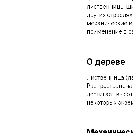
лиственницы ши
других отрасля
механические и
применение в р
О дереве
Лиственница (ла
Распространена
достигает высот
некоторых экзе
Механическ