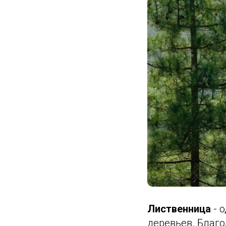
Лиственница
- 
деревьев. Благ