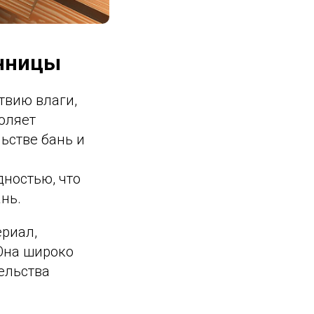
енницы
твию влаги,
воляет
ьстве бань и
ностью, что
нь.
ериал,
Она широко
ельства