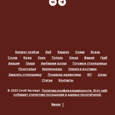
Каталог слэбов
Дуб
Карагач
Осина
Ясень
Сосна
Кедр
Орех
Тополь
Ольха
Вишня
Граб
Акация
Груша
Амбарная доска
Готовые столешницы
Подстолья
Крупномеры
Оплата и доставка
Заказать столешницу
Покраска древесины
КП
Цены
Статьи
Контакты
© 2022 Слэб Эксперт.
Политика конфиденциальности
. Этот сайт
собирает статистику посещения и данные посетителей.
Вверх