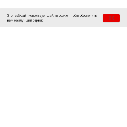
Этот веб-сайт использует файлы cookie, чтобы обеспечить
OK
вам наилучший сервис
ГЛАВНАЯ
СТОЛЫ
СЛЭБЫ
ЗАКАЗАТЬ