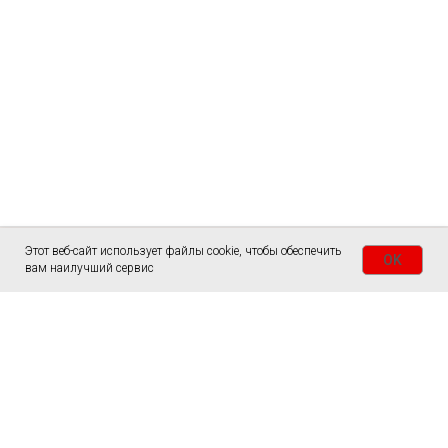
Этот веб-сайт использует файлы cookie, чтобы обеспечить
OK
вам наилучший сервис
ГЛАВНАЯ
СТОЛЫ
СЛЭБЫ
ЗАКАЗАТЬ